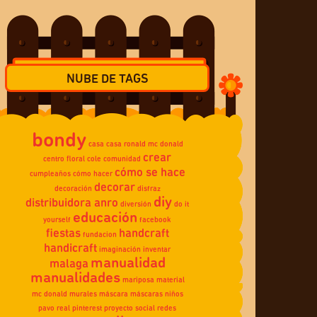
NUBE DE TAGS
bondy
casa
casa ronald mc donald
crear
centro floral
cole
comunidad
cómo se hace
cumpleaños
cómo hacer
decorar
decoración
disfraz
diy
distribuidora anro
diversión
do it
educación
yourself
facebook
fiestas
handcraft
fundacion
handicraft
imaginación
inventar
manualidad
malaga
manualidades
mariposa
material
mc donald
murales
máscara
máscaras
niños
pavo real
pinterest
proyecto social
redes