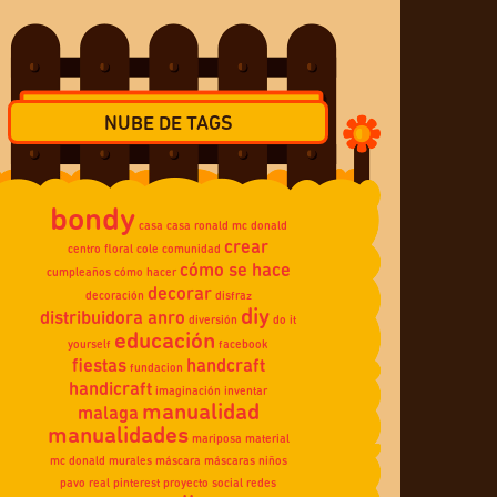
NUBE DE TAGS
bondy
casa
casa ronald mc donald
crear
centro floral
cole
comunidad
cómo se hace
cumpleaños
cómo hacer
decorar
decoración
disfraz
diy
distribuidora anro
diversión
do it
educación
yourself
facebook
fiestas
handcraft
fundacion
handicraft
imaginación
inventar
manualidad
malaga
manualidades
mariposa
material
mc donald
murales
máscara
máscaras
niños
pavo real
pinterest
proyecto social
redes