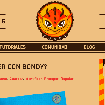
TUTORIALES
COMUNIDAD
BLOG
ER CON BONDY?
razar
,
Guardar
,
Identificar
,
Proteger
,
Regalar