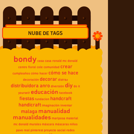
NUBE DE TAGS
bondy
casa
casa ronald mc donald
crear
centro floral
cole
comunidad
cómo se hace
cumpleaños
cómo hacer
decorar
decoración
disfraz
diy
distribuidora anro
diversión
do it
educación
yourself
facebook
fiestas
handcraft
fundacion
handicraft
imaginación
inventar
manualidad
malaga
manualidades
mariposa
material
mc donald
murales
máscara
máscaras
niños
pavo real
pinterest
proyecto social
redes