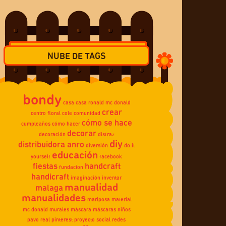
NUBE DE TAGS
bondy
casa
casa ronald mc donald
crear
centro floral
cole
comunidad
cómo se hace
cumpleaños
cómo hacer
decorar
decoración
disfraz
diy
distribuidora anro
diversión
do it
educación
yourself
facebook
fiestas
handcraft
fundacion
handicraft
imaginación
inventar
manualidad
malaga
manualidades
mariposa
material
mc donald
murales
máscara
máscaras
niños
pavo real
pinterest
proyecto social
redes